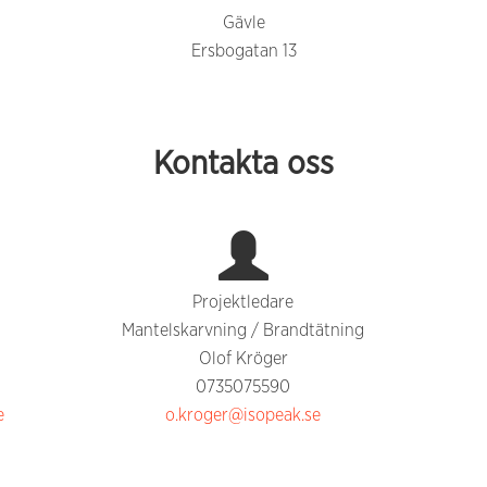
Gävle
Ersbogatan 13
Kontakta oss
Projektledare
Mantelskarvning / Brandtätning
Olof Kröger
0735075590
e
o.kroger@isopeak.se