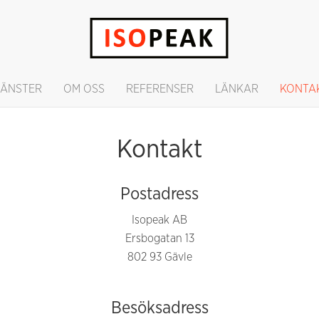
JÄNSTER
OM OSS
REFERENSER
LÄNKAR
KONTA
Kontakt
Postadress
Isopeak AB
Ersbogatan 13
802 93 Gävle
Besöksadress