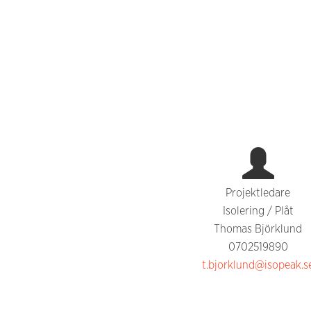
Projektledare
Isolering / Plåt
Thomas Björklund
0702519890
t.bjorklund@isopeak.s